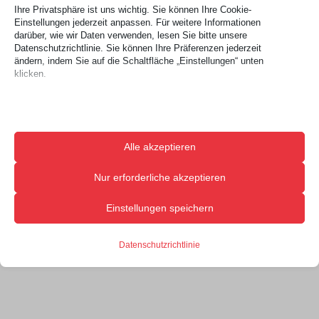
Ihre Privatsphäre ist uns wichtig. Sie können Ihre Cookie-
Einstellungen jederzeit anpassen. Für weitere Informationen
darüber, wie wir Daten verwenden, lesen Sie bitte unsere
Datenschutzrichtlinie. Sie können Ihre Präferenzen jederzeit
ändern, indem Sie auf die Schaltfläche „Einstellungen“ unten
klicken.
Beachten Sie, dass das Deaktivieren bestimmter Arten von
Cookies Ihr Erlebnis auf der Website und die von uns angebotenen
Dienste beeinträchtigen kann.
Alle akzeptieren
Essenzielle
Essenzielle Cookies und Dienste ermöglichen grundlegende
Nur erforderliche akzeptieren
Funktionen und sind für das ordnungsgemäße Funktionieren der
Website erforderlich. Diese Cookies und Dienste erfordern keine
Einstellungen speichern
Zustimmung des Nutzers gemäß der DSGVO.
Details anzeigen
Datenschutzrichtlinie
Analyse
Statistik-Cookies sammeln Nutzungsinformationen, die uns
catAccCookies
Einblicke geben, wie unsere Besucher mit unserer Website
cmplz_banner-status
interagieren.
Details anzeigen
cmplz_consent_status