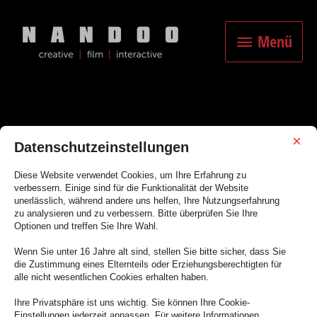
Zum
Inhalt
Menü
springen
Menü
×
Datenschutzeinstellungen
girostyle
Diese Website verwendet Cookies, um Ihre Erfahrung zu
verbessern. Einige sind für die Funktionalität der Website
unerlässlich, während andere uns helfen, Ihre Nutzungserfahrung
zu analysieren und zu verbessern. Bitte überprüfen Sie Ihre
Optionen und treffen Sie Ihre Wahl.
Wenn Sie unter 16 Jahre alt sind, stellen Sie bitte sicher, dass Sie
die Zustimmung eines Elternteils oder Erziehungsberechtigten für
Es scheint, als ob wir nicht das finden konnten, wonach du gesucht
alle nicht wesentlichen Cookies erhalten haben.
hast. Möglicherweise hilft eine Suche.
Ihre Privatsphäre ist uns wichtig. Sie können Ihre Cookie-
Einstellungen jederzeit anpassen. Für weitere Informationen