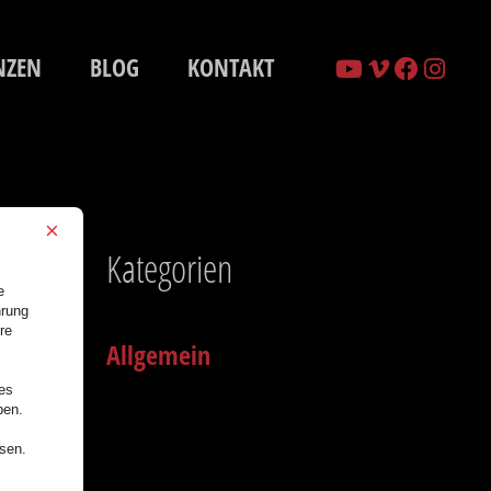
NZEN
BLOG
KONTAKT
×
Kategorien
e
hrung
re
Allgemein
nes
ben.
ssen.