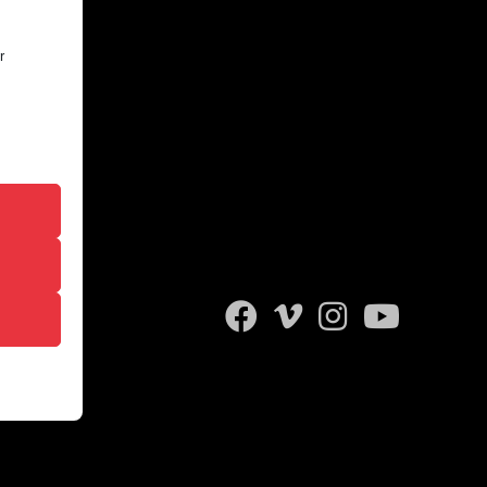
r
 das
sere
igen,