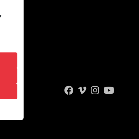
r
 das
sere
igen,