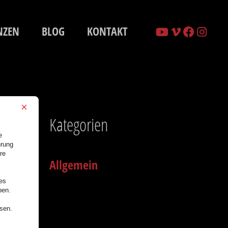
NZEN
BLOG
KONTAKT
×
Kategorien
e
hrung
re
Allgemein
nes
ben.
ssen.