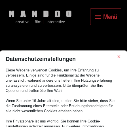
Zum
Inhalt
Menü
springen
Menü
×
Datenschutzeinstellungen
Musik
Diese Website verwendet Cookies, um Ihre Erfahrung zu
verbessern. Einige sind für die Funktionalität der Website
unerlässlich, während andere uns helfen, Ihre Nutzungserfahrung
zu analysieren und zu verbessern. Bitte überprüfen Sie Ihre
Optionen und treffen Sie Ihre Wahl.
Wenn Sie unter 16 Jahre alt sind, stellen Sie bitte sicher, dass Sie
die Zustimmung eines Elternteils oder Erziehungsberechtigten für
Es scheint, als ob wir nicht das finden konnten, wonach du gesucht
alle nicht wesentlichen Cookies erhalten haben.
hast. Möglicherweise hilft eine Suche.
Ihre Privatsphäre ist uns wichtig. Sie können Ihre Cookie-
Einstellungen jederzeit anpassen. Für weitere Informationen