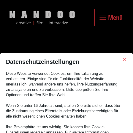
Zum
Inhalt
Menü
springen
Menü
×
Datenschutzeinstellungen
Produktviedo
Diese Website verwendet Cookies, um Ihre Erfahrung zu
verbessern. Einige sind für die Funktionalität der Website
unerlässlich, während andere uns helfen, Ihre Nutzungserfahrung
zu analysieren und zu verbessern. Bitte überprüfen Sie Ihre
Optionen und treffen Sie Ihre Wahl.
Wenn Sie unter 16 Jahre alt sind, stellen Sie bitte sicher, dass Sie
die Zustimmung eines Elternteils oder Erziehungsberechtigten für
Es scheint, als ob wir nicht das finden konnten, wonach du gesucht
alle nicht wesentlichen Cookies erhalten haben.
hast. Möglicherweise hilft eine Suche.
Ihre Privatsphäre ist uns wichtig. Sie können Ihre Cookie-
Einstellungen jederzeit anpassen. Für weitere Informationen