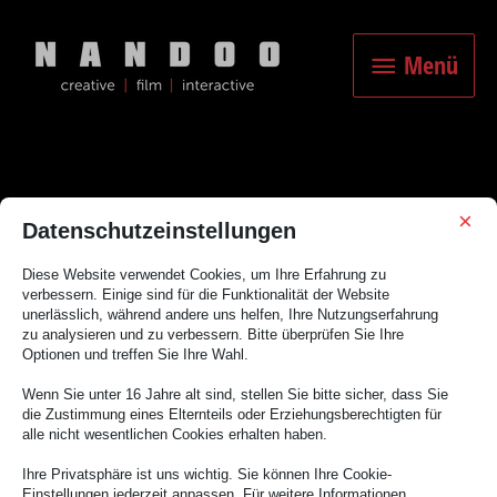
Zum
Inhalt
Menü
springen
Menü
×
Datenschutzeinstellungen
Spot
Diese Website verwendet Cookies, um Ihre Erfahrung zu
verbessern. Einige sind für die Funktionalität der Website
unerlässlich, während andere uns helfen, Ihre Nutzungserfahrung
zu analysieren und zu verbessern. Bitte überprüfen Sie Ihre
Optionen und treffen Sie Ihre Wahl.
Wenn Sie unter 16 Jahre alt sind, stellen Sie bitte sicher, dass Sie
die Zustimmung eines Elternteils oder Erziehungsberechtigten für
Es scheint, als ob wir nicht das finden konnten, wonach du gesucht
alle nicht wesentlichen Cookies erhalten haben.
hast. Möglicherweise hilft eine Suche.
Ihre Privatsphäre ist uns wichtig. Sie können Ihre Cookie-
Einstellungen jederzeit anpassen. Für weitere Informationen