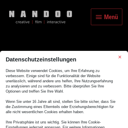
Zum
Inhalt
Menü
springen
Menü
×
Datenschutzeinstellungen
Stadt
Diese Website verwendet Cookies, um Ihre Erfahrung zu
verbessern. Einige sind für die Funktionalität der Website
unerlässlich, während andere uns helfen, Ihre Nutzungserfahrung
zu analysieren und zu verbessern. Bitte überprüfen Sie Ihre
Optionen und treffen Sie Ihre Wahl.
Wenn Sie unter 16 Jahre alt sind, stellen Sie bitte sicher, dass Sie
die Zustimmung eines Elternteils oder Erziehungsberechtigten für
Es scheint, als ob wir nicht das finden konnten, wonach du gesucht
alle nicht wesentlichen Cookies erhalten haben.
hast. Möglicherweise hilft eine Suche.
Ihre Privatsphäre ist uns wichtig. Sie können Ihre Cookie-
Einstellungen jederzeit anpassen. Für weitere Informationen