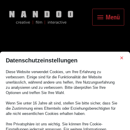
Zum
Inhalt
Menü
springen
Menü
×
Datenschutzeinstellungen
Storytelling
Diese Website verwendet Cookies, um Ihre Erfahrung zu
verbessern. Einige sind für die Funktionalität der Website
unerlässlich, während andere uns helfen, Ihre Nutzungserfahrung
zu analysieren und zu verbessern. Bitte überprüfen Sie Ihre
Optionen und treffen Sie Ihre Wahl.
Wenn Sie unter 16 Jahre alt sind, stellen Sie bitte sicher, dass Sie
die Zustimmung eines Elternteils oder Erziehungsberechtigten für
Es scheint, als ob wir nicht das finden konnten, wonach du gesucht
alle nicht wesentlichen Cookies erhalten haben.
hast. Möglicherweise hilft eine Suche.
Ihre Privatsphäre ist uns wichtig. Sie können Ihre Cookie-
Einstellungen jederzeit anpassen. Für weitere Informationen