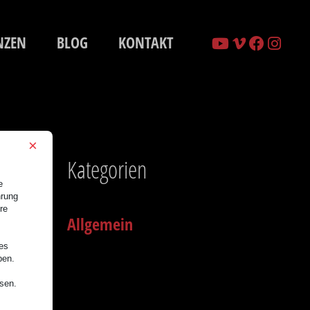
NZEN
BLOG
KONTAKT
×
Kategorien
e
hrung
re
Allgemein
nes
ben.
ssen.