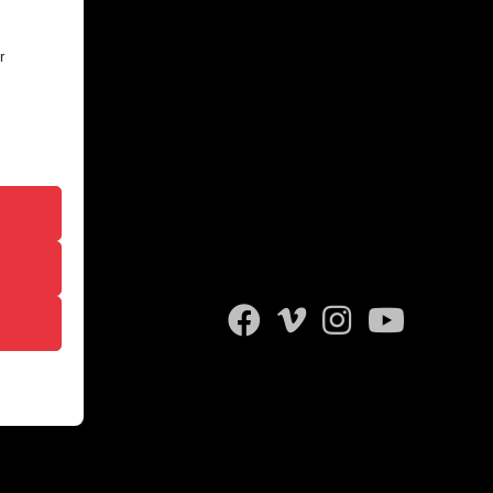
r
 das
sere
igen,